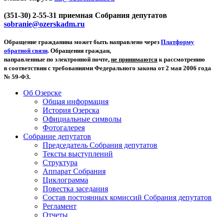
(351-30) 2-55-31 приемная Собрания депутатов
sobranie@ozerskadm.ru
Обращение гражданина может быть направлено через
Платформу
обратной связи
. Обращения граждан,
направленные по электронной почте,
не принимаются
к рассмотрению
в соответствии с требованиями Федерального закона от 2 мая 2006 года
№ 59-ФЗ.
Об Озерске
Общая информация
История Озерска
Официальные символы
Фотогалерея
Собрание депутатов
Председатель Собрания депутатов
Тексты выступлений
Структура
Аппарат Собрания
Циклограмма
Повестка заседания
Состав постоянных комиссий Собрания депутатов
Регламент
Отчеты