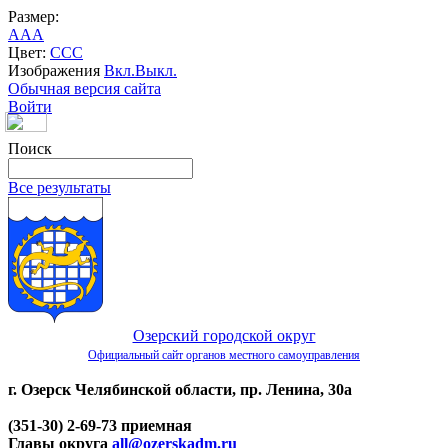
Размер:
A
A
A
Цвет:
C
C
C
Изображения
Вкл.
Выкл.
Обычная версия сайта
Войти
Поиск
Все результаты
Озерский городской округ
Официальный сайт органов местного самоуправления
г. Озерск Челябинской области, пр. Ленина, 30а
(351-30) 2-69-73 приемная
Главы округа
all@ozerskadm.ru