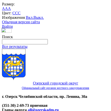
Размер:
A
A
A
Цвет:
C
C
C
Изображения
Вкл.
Выкл.
Обычная версия сайта
Войти
Поиск
Все результаты
Озерский городской округ
Официальный сайт органов местного самоуправления
г. Озерск Челябинской области, пр. Ленина, 30а
(351-30) 2-69-73 приемная
Главы округа
all@ozerskadm.ru