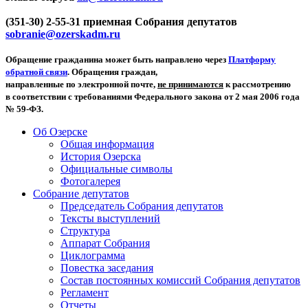
(351-30) 2-55-31 приемная Собрания депутатов
sobranie@ozerskadm.ru
Обращение гражданина может быть направлено через
Платформу
обратной связи
. Обращения граждан,
направленные по электронной почте,
не принимаются
к рассмотрению
в соответствии с требованиями Федерального закона от 2 мая 2006 года
№ 59-ФЗ.
Об Озерске
Общая информация
История Озерска
Официальные символы
Фотогалерея
Собрание депутатов
Председатель Собрания депутатов
Тексты выступлений
Структура
Аппарат Собрания
Циклограмма
Повестка заседания
Состав постоянных комиссий Собрания депутатов
Регламент
Отчеты