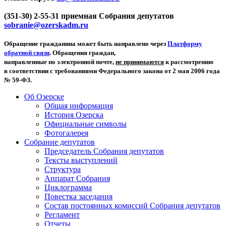
(351-30) 2-55-31 приемная Собрания депутатов
sobranie@ozerskadm.ru
Обращение гражданина может быть направлено через
Платформу
обратной связи
. Обращения граждан,
направленные по электронной почте,
не принимаются
к рассмотрению
в соответствии с требованиями Федерального закона от 2 мая 2006 года
№ 59-ФЗ.
Об Озерске
Общая информация
История Озерска
Официальные символы
Фотогалерея
Собрание депутатов
Председатель Собрания депутатов
Тексты выступлений
Структура
Аппарат Собрания
Циклограмма
Повестка заседания
Состав постоянных комиссий Собрания депутатов
Регламент
Отчеты