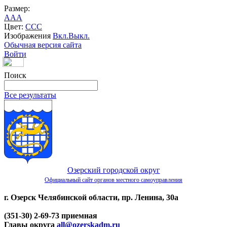
Размер:
A
A
A
Цвет:
C
C
C
Изображения
Вкл.
Выкл.
Обычная версия сайта
Войти
Поиск
Все результаты
Озерский городской округ
Официальный сайт органов местного самоуправления
г. Озерск Челябинской области, пр. Ленина, 30а
(351-30) 2-69-73 приемная
Главы округа
all@ozerskadm.ru