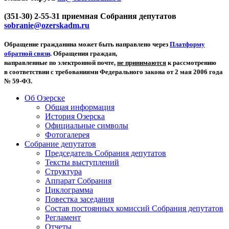
(351-30) 2-55-31 приемная Собрания депутатов
sobranie@ozerskadm.ru
Обращение гражданина может быть направлено через
Платформу
обратной связи
. Обращения граждан,
направленные по электронной почте,
не принимаются
к рассмотрению
в соответствии с требованиями Федерального закона от 2 мая 2006 года
№ 59-ФЗ.
Об Озерске
Общая информация
История Озерска
Официальные символы
Фотогалерея
Собрание депутатов
Председатель Собрания депутатов
Тексты выступлений
Структура
Аппарат Собрания
Циклограмма
Повестка заседания
Состав постоянных комиссий Собрания депутатов
Регламент
Отчеты