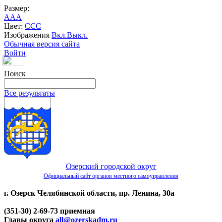
Размер:
A
A
A
Цвет:
C
C
C
Изображения
Вкл.
Выкл.
Обычная версия сайта
Войти
Поиск
Все результаты
Озерский городской округ
Официальный сайт органов местного самоуправления
г. Озерск Челябинской области, пр. Ленина, 30а
(351-30) 2-69-73 приемная
Главы округа
all@ozerskadm.ru