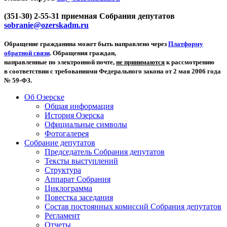
(351-30) 2-55-31 приемная Собрания депутатов
sobranie@ozerskadm.ru
Обращение гражданина может быть направлено через
Платформу
обратной связи
. Обращения граждан,
направленные по электронной почте,
не принимаются
к рассмотрению
в соответствии с требованиями Федерального закона от 2 мая 2006 года
№ 59-ФЗ.
Об Озерске
Общая информация
История Озерска
Официальные символы
Фотогалерея
Собрание депутатов
Председатель Собрания депутатов
Тексты выступлений
Структура
Аппарат Собрания
Циклограмма
Повестка заседания
Состав постоянных комиссий Собрания депутатов
Регламент
Отчеты