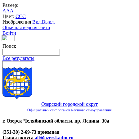
Размер:
A
A
A
Цвет:
C
C
C
Изображения
Вкл.
Выкл.
Обычная версия сайта
Войти
Поиск
Все результаты
Озерский городской округ
Официальный сайт органов местного самоуправления
г. Озерск Челябинской области, пр. Ленина, 30а
(351-30) 2-69-73 приемная
Главы округа
all@ozerskadm.ru