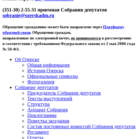
(351-30) 2-55-31 приемная Собрания депутатов
sobranie@ozerskadm.ru
Обращение гражданина может быть направлено через
Платформу
обратной связи
. Обращения граждан,
направленные по электронной почте,
не принимаются
к рассмотрению
в соответствии с требованиями Федерального закона от 2 мая 2006 года
№ 59-ФЗ.
Об Озерске
Общая информация
История Озерска
Официальные символы
Фотогалерея
Собрание депутатов
Председатель Собрания депутатов
Тексты выступлений
Структура
Аппарат Собрания
Циклограмма
Повестка заседания
Состав постоянных комиссий Собрания депутатов
Регламент
Отчеты