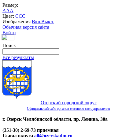
Размер:
A
A
A
Цвет:
C
C
C
Изображения
Вкл.
Выкл.
Обычная версия сайта
Войти
Поиск
Все результаты
Озерский городской округ
Официальный сайт органов местного самоуправления
г. Озерск Челябинской области, пр. Ленина, 30а
(351-30) 2-69-73 приемная
Главы округа
all@ozerskadm.ru