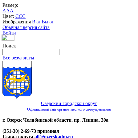
Размер:
A
A
A
Цвет:
C
C
C
Изображения
Вкл.
Выкл.
Обычная версия сайта
Войти
Поиск
Все результаты
Озерский городской округ
Официальный сайт органов местного самоуправления
г. Озерск Челябинской области, пр. Ленина, 30а
(351-30) 2-69-73 приемная
Главы округа
all@ozerskadm.ru