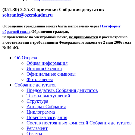
(351-30) 2-55-31 приемная Собрания депутатов
sobranie@ozerskadm.ru
Обращение гражданина может быть направлено через
Платформу
обратной связи
. Обращения граждан,
направленные по электронной почте,
не принимаются
к рассмотрению
в соответствии с требованиями Федерального закона от 2 мая 2006 года
№ 59-ФЗ.
Об Озерске
Общая информация
История Озерска
Официальные символы
Фотогалерея
Собрание депутатов
Председатель Собрания депутатов
Тексты выступлений
Структура
Аппарат Собрания
Циклограмма
Повестка заседания
Состав постоянных комиссий Собрания депутатов
Регламент
Отчеты