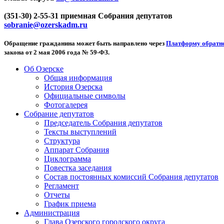
(351-30) 2-55-31 приемная Собрания депутатов
sobranie@ozerskadm.ru
Обращение гражданина может быть направлено через
Платформу обратно
закона от 2 мая 2006 года № 59-ФЗ.
Об Озерске
Общая информация
История Озерска
Официальные символы
Фотогалерея
Собрание депутатов
Председатель Собрания депутатов
Тексты выступлений
Структура
Аппарат Собрания
Циклограмма
Повестка заседания
Состав постоянных комиссий Собрания депутатов
Регламент
Отчеты
График приема
Администрация
Глава Озерского городского округа