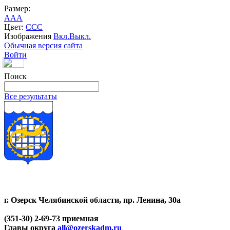
Размер:
A
A
A
Цвет:
C
C
C
Изображения
Вкл.
Выкл.
Обычная версия сайта
Войти
Поиск
Все результаты
г. Озерск Челябинской области, пр. Ленина, 30а
(351-30) 2-69-73 приемная
Главы округа
all@ozerskadm.ru