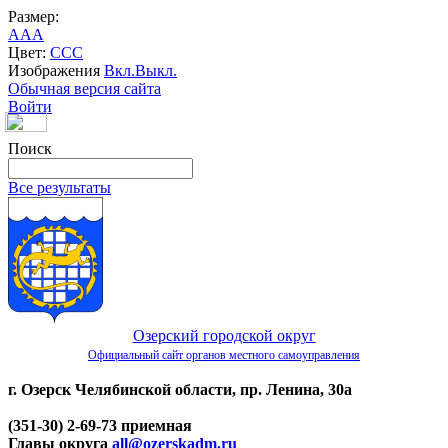
Размер:
A
A
A
Цвет:
C
C
C
Изображения
Вкл.
Выкл.
Обычная версия сайта
Войти
Поиск
Все результаты
Озерский городской округ
Официальный сайт органов местного самоуправления
г. Озерск Челябинской области, пр. Ленина, 30а
(351-30) 2-69-73 приемная
Главы округа
all@ozerskadm.ru