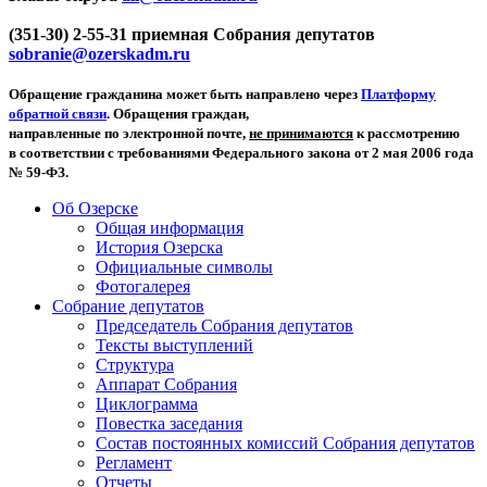
(351-30) 2-55-31 приемная Собрания депутатов
sobranie@ozerskadm.ru
Обращение гражданина может быть направлено через
Платформу
обратной связи
. Обращения граждан,
направленные по электронной почте,
не принимаются
к рассмотрению
в соответствии с требованиями Федерального закона от 2 мая 2006 года
№ 59-ФЗ.
Об Озерске
Общая информация
История Озерска
Официальные символы
Фотогалерея
Собрание депутатов
Председатель Собрания депутатов
Тексты выступлений
Структура
Аппарат Собрания
Циклограмма
Повестка заседания
Состав постоянных комиссий Собрания депутатов
Регламент
Отчеты