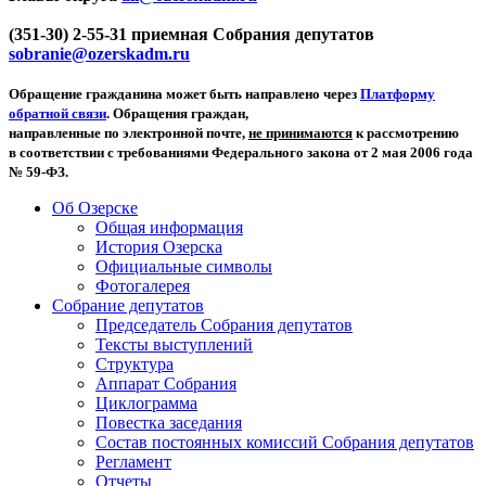
(351-30) 2-55-31 приемная Собрания депутатов
sobranie@ozerskadm.ru
Обращение гражданина может быть направлено через
Платформу
обратной связи
. Обращения граждан,
направленные по электронной почте,
не принимаются
к рассмотрению
в соответствии с требованиями Федерального закона от 2 мая 2006 года
№ 59-ФЗ.
Об Озерске
Общая информация
История Озерска
Официальные символы
Фотогалерея
Собрание депутатов
Председатель Собрания депутатов
Тексты выступлений
Структура
Аппарат Собрания
Циклограмма
Повестка заседания
Состав постоянных комиссий Собрания депутатов
Регламент
Отчеты