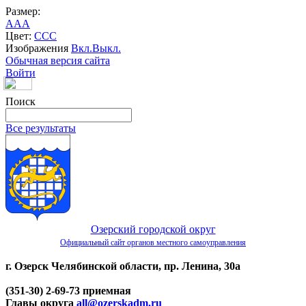
Размер:
A
A
A
Цвет:
C
C
C
Изображения
Вкл.
Выкл.
Обычная версия сайта
Войти
Поиск
Все результаты
Озерский городской округ
Официальный сайт органов местного самоуправления
г. Озерск Челябинской области, пр. Ленина, 30а
(351-30) 2-69-73 приемная
Главы округа
all@ozerskadm.ru