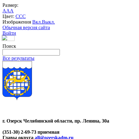
Размер:
A
A
A
Цвет:
C
C
C
Изображения
Вкл.
Выкл.
Обычная версия сайта
Войти
Поиск
Все результаты
г. Озерск Челябинской области, пр. Ленина, 30а
(351-30) 2-69-73 приемная
Главы округа
all@ozerskadm.ru