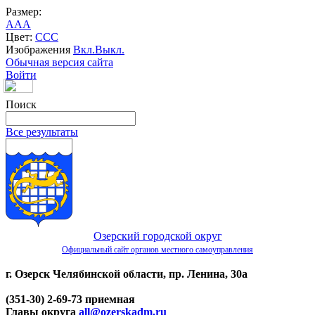
Размер:
A
A
A
Цвет:
C
C
C
Изображения
Вкл.
Выкл.
Обычная версия сайта
Войти
Поиск
Все результаты
Озерский городской округ
Официальный сайт органов местного самоуправления
г. Озерск Челябинской области, пр. Ленина, 30а
(351-30) 2-69-73 приемная
Главы округа
all@ozerskadm.ru