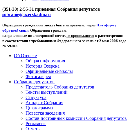
(351-30) 2-55-31 приемная Собрания депутатов
sobranie@ozerskadm.ru
Обращение гражданина может быть направлено через
Платформу
обратной связи
. Обращения граждан,
направленные по электронной почте,
не принимаются
к рассмотрению
в соответствии с требованиями Федерального закона от 2 мая 2006 года
№ 59-ФЗ.
Об Озерске
Общая информация
История Озерска
Официальные символы
Фотогалерея
Собрание депутатов
Председатель Собрания депутатов
Тексты выступлений
Структура
Аппарат Собрания
Циклограмма
Повестка заседания
Состав постоянных комиссий Собрания депутатов
Регламент
Отчеты