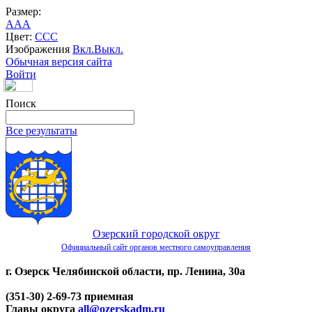
Размер:
A
A
A
Цвет:
C
C
C
Изображения
Вкл.
Выкл.
Обычная версия сайта
Войти
Поиск
Все результаты
Озерский городской округ
Официальный сайт органов местного самоуправления
г. Озерск Челябинской области, пр. Ленина, 30а
(351-30) 2-69-73 приемная
Главы округа
all@ozerskadm.ru