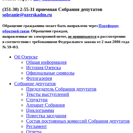
(351-30) 2-55-31 приемная Собрания депутатов
sobranie@ozerskadm.ru
Обращение гражданина может быть направлено через
Платформу
обратной связи
. Обращения граждан,
направленные по электронной почте,
не принимаются
к рассмотрению
в соответствии с требованиями Федерального закона от 2 мая 2006 года
№ 59-ФЗ.
Об Озерске
Общая информация
История Озерска
Официальные символы
Фотогалерея
Собрание депутатов
Председатель Собрания депутатов
Тексты выступлений
Структура
Аппарат Собрания
Циклограмма
Повестка заседания
Состав постоянных комиссий Собрания депутатов
Регламент
Отчеты