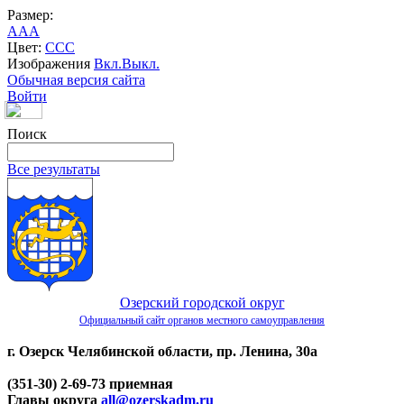
Размер:
A
A
A
Цвет:
C
C
C
Изображения
Вкл.
Выкл.
Обычная версия сайта
Войти
Поиск
Все результаты
Озерский городской округ
Официальный сайт органов местного самоуправления
г. Озерск Челябинской области, пр. Ленина, 30а
(351-30) 2-69-73 приемная
Главы округа
all@ozerskadm.ru