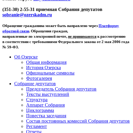
(351-30) 2-55-31 приемная Собрания депутатов
sobranie@ozerskadm.ru
Обращение гражданина может быть направлено через
Платформу
обратной связи
. Обращения граждан,
направленные по электронной почте,
не принимаются
к рассмотрению
в соответствии с требованиями Федерального закона от 2 мая 2006 года
№ 59-ФЗ.
Об Озерске
Общая информация
История Озерска
Официальные символы
Фотогалерея
Собрание депутатов
Председатель Собрания депутатов
Тексты выступлений
Структура
Аппарат Собрания
Циклограмма
Повестка заседания
Состав постоянных комиссий Собрания депутатов
Регламент
Отчеты