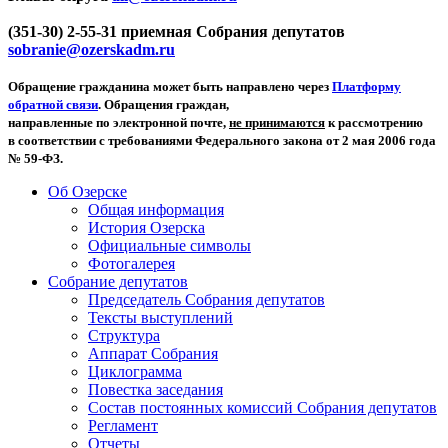
(351-30) 2-55-31 приемная Собрания депутатов
sobranie@ozerskadm.ru
Обращение гражданина может быть направлено через
Платформу
обратной связи
. Обращения граждан,
направленные по электронной почте,
не принимаются
к рассмотрению
в соответствии с требованиями Федерального закона от 2 мая 2006 года
№ 59-ФЗ.
Об Озерске
Общая информация
История Озерска
Официальные символы
Фотогалерея
Собрание депутатов
Председатель Собрания депутатов
Тексты выступлений
Структура
Аппарат Собрания
Циклограмма
Повестка заседания
Состав постоянных комиссий Собрания депутатов
Регламент
Отчеты