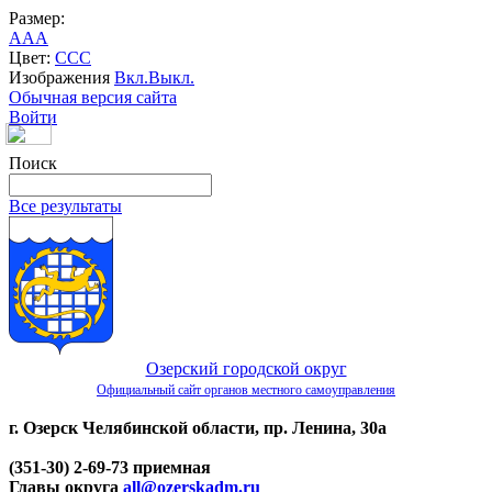
Размер:
A
A
A
Цвет:
C
C
C
Изображения
Вкл.
Выкл.
Обычная версия сайта
Войти
Поиск
Все результаты
Озерский городской округ
Официальный сайт органов местного самоуправления
г. Озерск Челябинской области, пр. Ленина, 30а
(351-30) 2-69-73 приемная
Главы округа
all@ozerskadm.ru