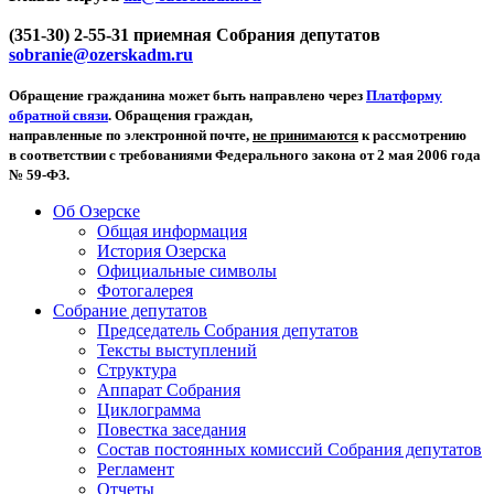
(351-30) 2-55-31 приемная Собрания депутатов
sobranie@ozerskadm.ru
Обращение гражданина может быть направлено через
Платформу
обратной связи
. Обращения граждан,
направленные по электронной почте,
не принимаются
к рассмотрению
в соответствии с требованиями Федерального закона от 2 мая 2006 года
№ 59-ФЗ.
Об Озерске
Общая информация
История Озерска
Официальные символы
Фотогалерея
Собрание депутатов
Председатель Собрания депутатов
Тексты выступлений
Структура
Аппарат Собрания
Циклограмма
Повестка заседания
Состав постоянных комиссий Собрания депутатов
Регламент
Отчеты