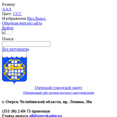
Размер:
A
A
A
Цвет:
C
C
C
Изображения
Вкл.
Выкл.
Обычная версия сайта
Войти
Поиск
Все результаты
Озерский городской округ
Официальный сайт органов местного самоуправления
г. Озерск Челябинской области, пр. Ленина, 30а
(351-30) 2-69-73 приемная
Главы округа
all@ozerskadm.ru