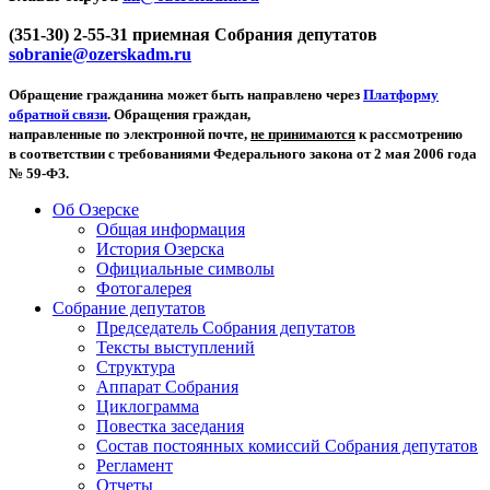
(351-30) 2-55-31 приемная Собрания депутатов
sobranie@ozerskadm.ru
Обращение гражданина может быть направлено через
Платформу
обратной связи
. Обращения граждан,
направленные по электронной почте,
не принимаются
к рассмотрению
в соответствии с требованиями Федерального закона от 2 мая 2006 года
№ 59-ФЗ.
Об Озерске
Общая информация
История Озерска
Официальные символы
Фотогалерея
Собрание депутатов
Председатель Собрания депутатов
Тексты выступлений
Структура
Аппарат Собрания
Циклограмма
Повестка заседания
Состав постоянных комиссий Собрания депутатов
Регламент
Отчеты