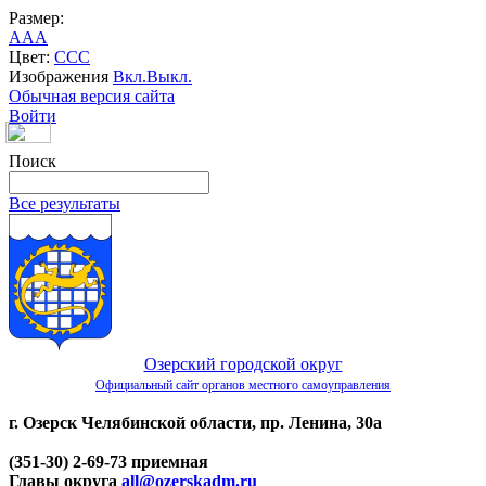
Размер:
A
A
A
Цвет:
C
C
C
Изображения
Вкл.
Выкл.
Обычная версия сайта
Войти
Поиск
Все результаты
Озерский городской округ
Официальный сайт органов местного самоуправления
г. Озерск Челябинской области, пр. Ленина, 30а
(351-30) 2-69-73 приемная
Главы округа
all@ozerskadm.ru