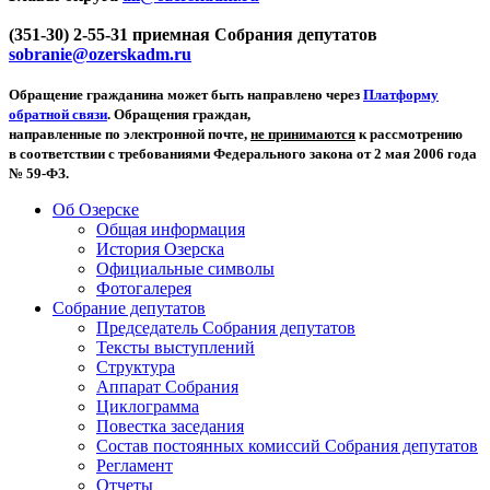
(351-30) 2-55-31 приемная Собрания депутатов
sobranie@ozerskadm.ru
Обращение гражданина может быть направлено через
Платформу
обратной связи
. Обращения граждан,
направленные по электронной почте,
не принимаются
к рассмотрению
в соответствии с требованиями Федерального закона от 2 мая 2006 года
№ 59-ФЗ.
Об Озерске
Общая информация
История Озерска
Официальные символы
Фотогалерея
Собрание депутатов
Председатель Собрания депутатов
Тексты выступлений
Структура
Аппарат Собрания
Циклограмма
Повестка заседания
Состав постоянных комиссий Собрания депутатов
Регламент
Отчеты