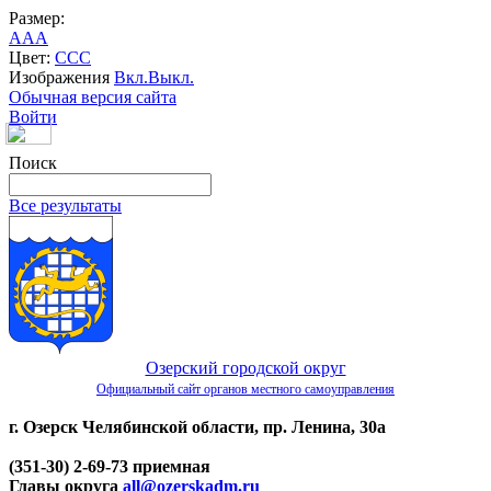
Размер:
A
A
A
Цвет:
C
C
C
Изображения
Вкл.
Выкл.
Обычная версия сайта
Войти
Поиск
Все результаты
Озерский городской округ
Официальный сайт органов местного самоуправления
г. Озерск Челябинской области, пр. Ленина, 30а
(351-30) 2-69-73 приемная
Главы округа
all@ozerskadm.ru