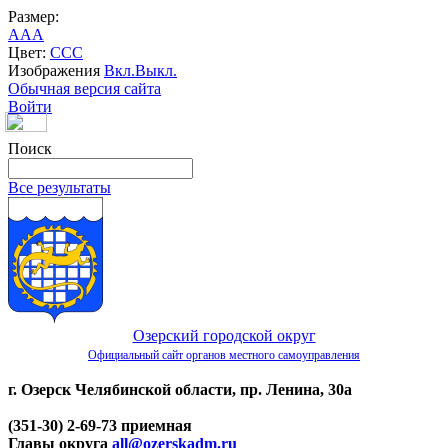
Размер:
A
A
A
Цвет:
C
C
C
Изображения
Вкл.
Выкл.
Обычная версия сайта
Войти
Поиск
Все результаты
Озерский городской округ
Официальный сайт органов местного самоуправления
г. Озерск Челябинской области, пр. Ленина, 30а
(351-30) 2-69-73 приемная
Главы округа
all@ozerskadm.ru