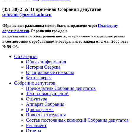
(351-30) 2-55-31 приемная Собрания депутатов
sobranie@ozerskadm.ru
Обращение гражданина может быть направлено через
Платформу
обратной связи
. Обращения граждан,
направленные по электронной почте,
не принимаются
к рассмотрению
в соответствии с требованиями Федерального закона от 2 мая 2006 года
№ 59-ФЗ.
Об Озерске
Общая информация
История Озерска
Официальные символы
Фотогалерея
Собрание депутатов
Председатель Собрания депутатов
Тексты выступлений
Структура
Аппарат Собрания
Циклограмма
Повестка заседания
Состав постоянных комиссий Собрания депутатов
Регламент
Отчеты