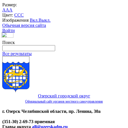
Размер:
A
A
A
Цвет:
C
C
C
Изображения
Вкл.
Выкл.
Обычная версия сайта
Войти
Поиск
Все результаты
Озерский городской округ
Официальный сайт органов местного самоуправления
г. Озерск Челябинской области, пр. Ленина, 30а
(351-30) 2-69-73 приемная
Главы округа
all@ozerskadm.ru