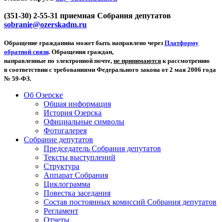
(351-30) 2-55-31 приемная Собрания депутатов
sobranie@ozerskadm.ru
Обращение гражданина может быть направлено через
Платформу
обратной связи
. Обращения граждан,
направленные по электронной почте,
не принимаются
к рассмотрению
в соответствии с требованиями Федерального закона от 2 мая 2006 года
№ 59-ФЗ.
Об Озерске
Общая информация
История Озерска
Официальные символы
Фотогалерея
Собрание депутатов
Председатель Собрания депутатов
Тексты выступлений
Структура
Аппарат Собрания
Циклограмма
Повестка заседания
Состав постоянных комиссий Собрания депутатов
Регламент
Отчеты