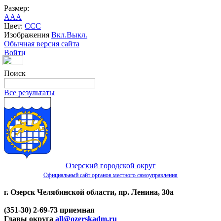
Размер:
A
A
A
Цвет:
C
C
C
Изображения
Вкл.
Выкл.
Обычная версия сайта
Войти
Поиск
Все результаты
Озерский городской округ
Официальный сайт органов местного самоуправления
г. Озерск Челябинской области, пр. Ленина, 30а
(351-30) 2-69-73 приемная
Главы округа
all@ozerskadm.ru