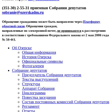
(351-30) 2-55-31 приемная Собрания депутатов
sobranie@ozerskadm.ru
Обращение гражданина может быть направлено через
Платформу
обратной связи
. Обращения граждан,
направленные по электронной почте,
не принимаются
к рассмотрению
в соответствии с требованиями Федерального закона от 2 мая 2006 года
№ 59-ФЗ.
Об Озерске
Общая информация
История Озерска
Официальные символы
Фотогалерея
Собрание депутатов
Председатель Собрания депутатов
Тексты выступлений
Структура
Аппарат Собрания
Циклограмма
Повестка заседания
Состав постоянных комиссий Собрания депутатов
Регламент
Отчеты