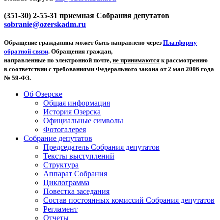
(351-30) 2-55-31 приемная Собрания депутатов
sobranie@ozerskadm.ru
Обращение гражданина может быть направлено через
Платформу
обратной связи
. Обращения граждан,
направленные по электронной почте,
не принимаются
к рассмотрению
в соответствии с требованиями Федерального закона от 2 мая 2006 года
№ 59-ФЗ.
Об Озерске
Общая информация
История Озерска
Официальные символы
Фотогалерея
Собрание депутатов
Председатель Собрания депутатов
Тексты выступлений
Структура
Аппарат Собрания
Циклограмма
Повестка заседания
Состав постоянных комиссий Собрания депутатов
Регламент
Отчеты