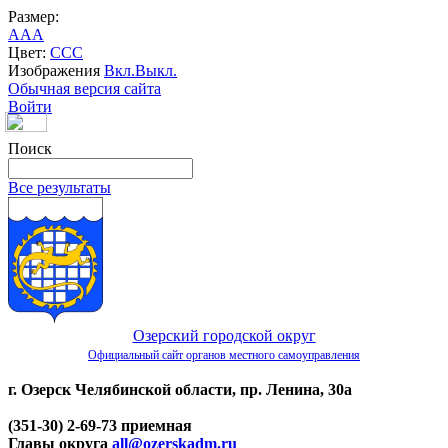
Размер:
A
A
A
Цвет:
C
C
C
Изображения
Вкл.
Выкл.
Обычная версия сайта
Войти
Поиск
Все результаты
Озерский городской округ
Официальный сайт органов местного самоуправления
г. Озерск Челябинской области, пр. Ленина, 30а
(351-30) 2-69-73 приемная
Главы округа
all@ozerskadm.ru