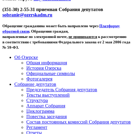
(351-30) 2-55-31 приемная Собрания депутатов
sobranie@ozerskadm.ru
Обращение гражданина может быть направлено через
Платформу
обратной связи
. Обращения граждан,
направленные по электронной почте,
не принимаются
к рассмотрению
в соответствии с требованиями Федерального закона от 2 мая 2006 года
№ 59-ФЗ.
Об Озерске
Общая информация
История Озерска
Официальные символы
Фотогалерея
Собрание депутатов
Председатель Собрания депутатов
Тексты выступлений
Структура
Аппарат Собрания
Циклограмма
Повестка заседания
Состав постоянных комиссий Собрания депутатов
Регламент
Отчеты