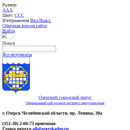
Размер:
A
A
A
Цвет:
C
C
C
Изображения
Вкл.
Выкл.
Обычная версия сайта
Войти
Поиск
Все результаты
Озерский городской округ
Официальный сайт органов местного самоуправления
г. Озерск Челябинской области, пр. Ленина, 30а
(351-30) 2-69-73 приемная
Главы округа
all@ozerskadm.ru