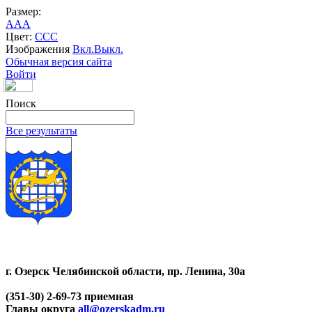
Размер:
A
A
A
Цвет:
C
C
C
Изображения
Вкл.
Выкл.
Обычная версия сайта
Войти
Поиск
Все результаты
г. Озерск Челябинской области, пр. Ленина, 30а
(351-30) 2-69-73 приемная
Главы округа
all@ozerskadm.ru