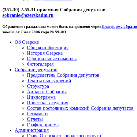
(351-30) 2-55-31 приемная Собрания депутатов
sobranie@ozerskadm.ru
Обращение гражданина может быть направлено через
Платформу обратно
закона от 2 мая 2006 года № 59-ФЗ.
Об Озерске
Общая информация
История Озерска
Официальные символы
Фотогалерея
Собрание депутатов
Председатель Собрания депутатов
Тексты выступлений
Структура
Аппарат Собрания
Циклограмма
Повестка заседания
Состав постоянных комиссий Собрания депутатов
Регламент
Отчеты
График приема
Администрация
Глава Озерского городского округа