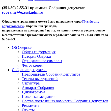
(351-30) 2-55-31 приемная Собрания депутатов
sobranie@ozerskadm.ru
Обращение гражданина может быть направлено через
Платформу
обратной связи
. Обращения граждан,
направленные по электронной почте,
не принимаются
к рассмотрению
в соответствии с требованиями Федерального закона от 2 мая 2006 года
№ 59-ФЗ.
Об Озерске
Общая информация
История Озерска
Официальные символы
Фотогалерея
Собрание депутатов
Председатель Собрания депутатов
Тексты выступлений
Структура
Аппарат Собрания
Циклограмма
Повестка заседания
Состав постоянных комиссий Собрания депутатов
Регламент
Отчеты