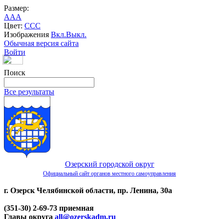
Размер:
A
A
A
Цвет:
C
C
C
Изображения
Вкл.
Выкл.
Обычная версия сайта
Войти
Поиск
Все результаты
Озерский городской округ
Официальный сайт органов местного самоуправления
г. Озерск Челябинской области, пр. Ленина, 30а
(351-30) 2-69-73 приемная
Главы округа
all@ozerskadm.ru