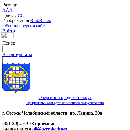
Размер:
A
A
A
Цвет:
C
C
C
Изображения
Вкл.
Выкл.
Обычная версия сайта
Войти
Поиск
Все результаты
Озерский городской округ
Официальный сайт органов местного самоуправления
г. Озерск Челябинской области, пр. Ленина, 30а
(351-30) 2-69-73 приемная
Главы округа
all@ozerskadm.ru