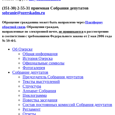
(351-30) 2-55-31 приемная Собрания депутатов
sobranie@ozerskadm.ru
Обращение гражданина может быть направлено через
Платформу
обратной связи
. Обращения граждан,
направленные по электронной почте,
не принимаются
к рассмотрению
в соответствии с требованиями Федерального закона от 2 мая 2006 года
№ 59-ФЗ.
Об Озерске
Общая информация
История Озерска
Официальные символы
Фотогалерея
Собрание депутатов
Председатель Собрания депутатов
Тексты выступлений
Структура
Аппарат Собрания
Циклограмма
Повестка заседания
Состав постоянных комиссий Собрания депутатов
Регламент
Отчеты