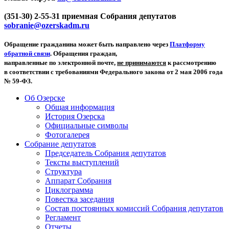
(351-30) 2-55-31 приемная Собрания депутатов
sobranie@ozerskadm.ru
Обращение гражданина может быть направлено через
Платформу
обратной связи
. Обращения граждан,
направленные по электронной почте,
не принимаются
к рассмотрению
в соответствии с требованиями Федерального закона от 2 мая 2006 года
№ 59-ФЗ.
Об Озерске
Общая информация
История Озерска
Официальные символы
Фотогалерея
Собрание депутатов
Председатель Собрания депутатов
Тексты выступлений
Структура
Аппарат Собрания
Циклограмма
Повестка заседания
Состав постоянных комиссий Собрания депутатов
Регламент
Отчеты