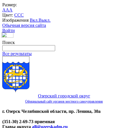
Размер:
A
A
A
Цвет:
C
C
C
Изображения
Вкл.
Выкл.
Обычная версия сайта
Войти
Поиск
Все результаты
Озерский городской округ
Официальный сайт органов местного самоуправления
г. Озерск Челябинской области, пр. Ленина, 30а
(351-30) 2-69-73 приемная
Главы округа
all@ozerskadm.ru