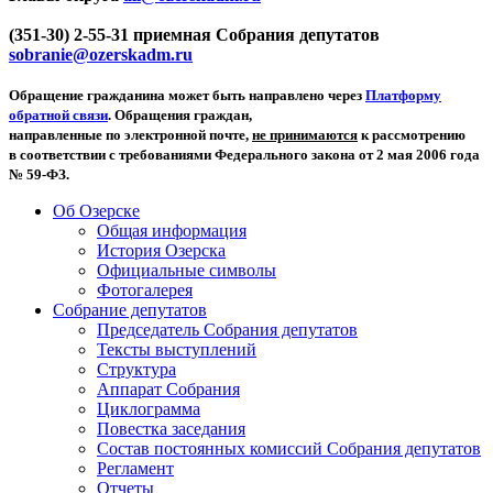
(351-30) 2-55-31 приемная Собрания депутатов
sobranie@ozerskadm.ru
Обращение гражданина может быть направлено через
Платформу
обратной связи
. Обращения граждан,
направленные по электронной почте,
не принимаются
к рассмотрению
в соответствии с требованиями Федерального закона от 2 мая 2006 года
№ 59-ФЗ.
Об Озерске
Общая информация
История Озерска
Официальные символы
Фотогалерея
Собрание депутатов
Председатель Собрания депутатов
Тексты выступлений
Структура
Аппарат Собрания
Циклограмма
Повестка заседания
Состав постоянных комиссий Собрания депутатов
Регламент
Отчеты