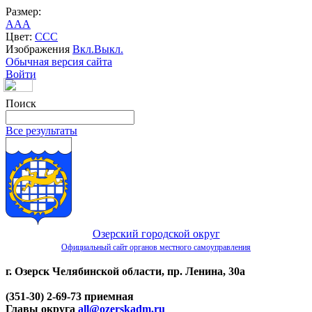
Размер:
A
A
A
Цвет:
C
C
C
Изображения
Вкл.
Выкл.
Обычная версия сайта
Войти
Поиск
Все результаты
Озерский городской округ
Официальный сайт органов местного самоуправления
г. Озерск Челябинской области, пр. Ленина, 30а
(351-30) 2-69-73 приемная
Главы округа
all@ozerskadm.ru