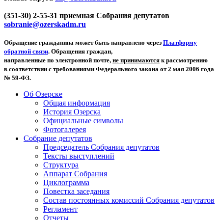
(351-30) 2-55-31 приемная Собрания депутатов
sobranie@ozerskadm.ru
Обращение гражданина может быть направлено через
Платформу
обратной связи
. Обращения граждан,
направленные по электронной почте,
не принимаются
к рассмотрению
в соответствии с требованиями Федерального закона от 2 мая 2006 года
№ 59-ФЗ.
Об Озерске
Общая информация
История Озерска
Официальные символы
Фотогалерея
Собрание депутатов
Председатель Собрания депутатов
Тексты выступлений
Структура
Аппарат Собрания
Циклограмма
Повестка заседания
Состав постоянных комиссий Собрания депутатов
Регламент
Отчеты