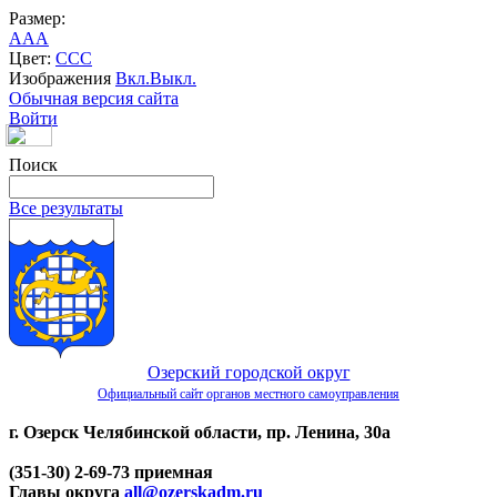
Размер:
A
A
A
Цвет:
C
C
C
Изображения
Вкл.
Выкл.
Обычная версия сайта
Войти
Поиск
Все результаты
Озерский городской округ
Официальный сайт органов местного самоуправления
г. Озерск Челябинской области, пр. Ленина, 30а
(351-30) 2-69-73 приемная
Главы округа
all@ozerskadm.ru