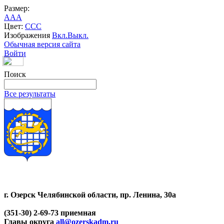
Размер:
A
A
A
Цвет:
C
C
C
Изображения
Вкл.
Выкл.
Обычная версия сайта
Войти
Поиск
Все результаты
г. Озерск Челябинской области, пр. Ленина, 30а
(351-30) 2-69-73 приемная
Главы округа
all@ozerskadm.ru