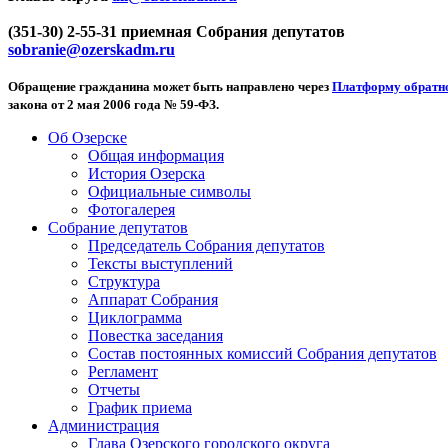
(351-30) 2-55-31 приемная Собрания депутатов
sobranie@ozerskadm.ru
Обращение гражданина может быть направлено через
Платформу обратно
закона от 2 мая 2006 года № 59-ФЗ.
Об Озерске
Общая информация
История Озерска
Официальные символы
Фотогалерея
Собрание депутатов
Председатель Собрания депутатов
Тексты выступлений
Структура
Аппарат Собрания
Циклограмма
Повестка заседания
Состав постоянных комиссий Собрания депутатов
Регламент
Отчеты
График приема
Администрация
Глава Озерского городского округа