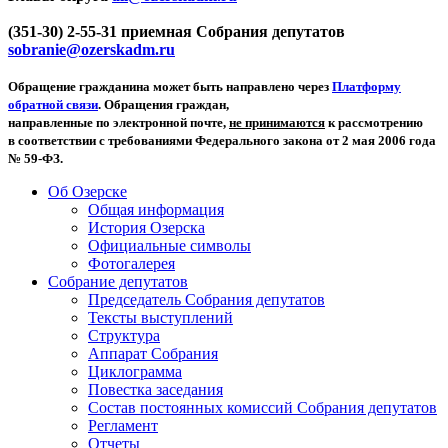
(351-30) 2-55-31 приемная Собрания депутатов
sobranie@ozerskadm.ru
Обращение гражданина может быть направлено через
Платформу
обратной связи
. Обращения граждан,
направленные по электронной почте,
не принимаются
к рассмотрению
в соответствии с требованиями Федерального закона от 2 мая 2006 года
№ 59-ФЗ.
Об Озерске
Общая информация
История Озерска
Официальные символы
Фотогалерея
Собрание депутатов
Председатель Собрания депутатов
Тексты выступлений
Структура
Аппарат Собрания
Циклограмма
Повестка заседания
Состав постоянных комиссий Собрания депутатов
Регламент
Отчеты