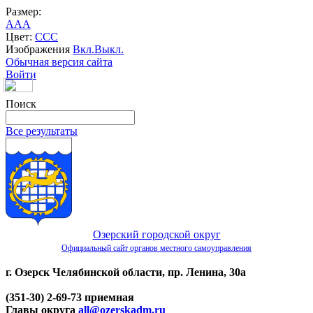
Размер:
A
A
A
Цвет:
C
C
C
Изображения
Вкл.
Выкл.
Обычная версия сайта
Войти
Поиск
Все результаты
Озерский городской округ
Официальный сайт органов местного самоуправления
г. Озерск Челябинской области, пр. Ленина, 30а
(351-30) 2-69-73 приемная
Главы округа
all@ozerskadm.ru