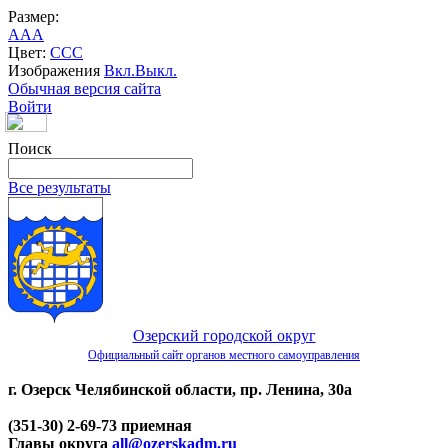
Размер:
A
A
A
Цвет:
C
C
C
Изображения
Вкл.
Выкл.
Обычная версия сайта
Войти
Поиск
Все результаты
Озерский городской округ
Официальный сайт органов местного самоуправления
г. Озерск Челябинской области, пр. Ленина, 30а
(351-30) 2-69-73 приемная
Главы округа
all@ozerskadm.ru