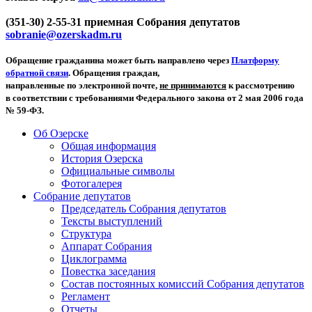
(351-30) 2-55-31 приемная Собрания депутатов
sobranie@ozerskadm.ru
Обращение гражданина может быть направлено через
Платформу
обратной связи
. Обращения граждан,
направленные по электронной почте,
не принимаются
к рассмотрению
в соответствии с требованиями Федерального закона от 2 мая 2006 года
№ 59-ФЗ.
Об Озерске
Общая информация
История Озерска
Официальные символы
Фотогалерея
Собрание депутатов
Председатель Собрания депутатов
Тексты выступлений
Структура
Аппарат Собрания
Циклограмма
Повестка заседания
Состав постоянных комиссий Собрания депутатов
Регламент
Отчеты