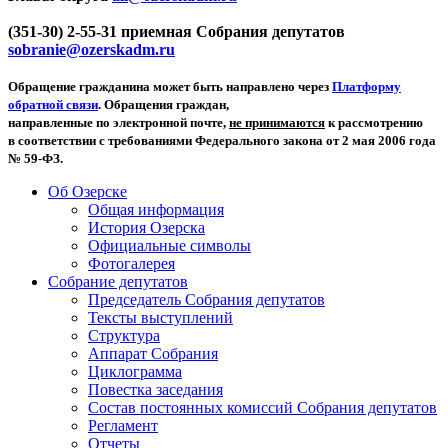
(351-30) 2-55-31 приемная Собрания депутатов
sobranie@ozerskadm.ru
Обращение гражданина может быть направлено через
Платформу
обратной связи
. Обращения граждан,
направленные по электронной почте,
не принимаются
к рассмотрению
в соответствии с требованиями Федерального закона от 2 мая 2006 года
№ 59-ФЗ.
Об Озерске
Общая информация
История Озерска
Официальные символы
Фотогалерея
Собрание депутатов
Председатель Собрания депутатов
Тексты выступлений
Структура
Аппарат Собрания
Циклограмма
Повестка заседания
Состав постоянных комиссий Собрания депутатов
Регламент
Отчеты