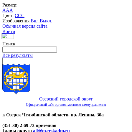
Размер:
A
A
A
Цвет:
C
C
C
Изображения
Вкл.
Выкл.
Обычная версия сайта
Войти
Поиск
Все результаты
Озерский городской округ
Официальный сайт органов местного самоуправления
г. Озерск Челябинской области, пр. Ленина, 30а
(351-30) 2-69-73 приемная
Главы округа
all@ozerskadm.ru