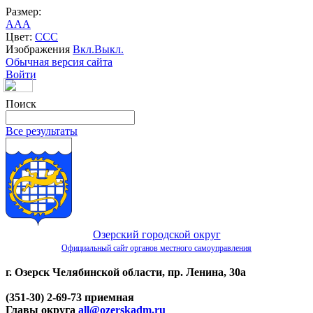
Размер:
A
A
A
Цвет:
C
C
C
Изображения
Вкл.
Выкл.
Обычная версия сайта
Войти
Поиск
Все результаты
Озерский городской округ
Официальный сайт органов местного самоуправления
г. Озерск Челябинской области, пр. Ленина, 30а
(351-30) 2-69-73 приемная
Главы округа
all@ozerskadm.ru