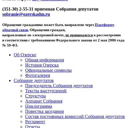
(351-30) 2-55-31 приемная Собрания депутатов
sobranie@ozerskadm.ru
Обращение гражданина может быть направлено через
Платформу
обратной связи
. Обращения граждан,
направленные по электронной почте,
не принимаются
к рассмотрению
в соответствии с требованиями Федерального закона от 2 мая 2006 года
№ 59-ФЗ.
Об Озерске
Общая информация
История Озерска
Официальные символы
Фотогалерея
Собрание депутатов
Председатель Собрания депутатов
Тексты выступлений
Структура
Аппарат Собрания
Циклограмма
Повестка заседания
Состав постоянных комиссий Собрания депутатов
Регламент
Отчеты