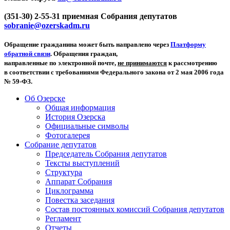
(351-30) 2-55-31 приемная Собрания депутатов
sobranie@ozerskadm.ru
Обращение гражданина может быть направлено через
Платформу
обратной связи
. Обращения граждан,
направленные по электронной почте,
не принимаются
к рассмотрению
в соответствии с требованиями Федерального закона от 2 мая 2006 года
№ 59-ФЗ.
Об Озерске
Общая информация
История Озерска
Официальные символы
Фотогалерея
Собрание депутатов
Председатель Собрания депутатов
Тексты выступлений
Структура
Аппарат Собрания
Циклограмма
Повестка заседания
Состав постоянных комиссий Собрания депутатов
Регламент
Отчеты