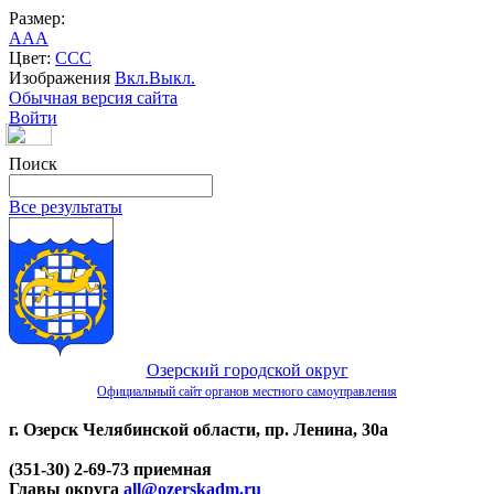
Размер:
A
A
A
Цвет:
C
C
C
Изображения
Вкл.
Выкл.
Обычная версия сайта
Войти
Поиск
Все результаты
Озерский городской округ
Официальный сайт органов местного самоуправления
г. Озерск Челябинской области, пр. Ленина, 30а
(351-30) 2-69-73 приемная
Главы округа
all@ozerskadm.ru