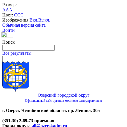
Размер:
A
A
A
Цвет:
C
C
C
Изображения
Вкл.
Выкл.
Обычная версия сайта
Войти
Поиск
Все результаты
Озерский городской округ
Официальный сайт органов местного самоуправления
г. Озерск Челябинской области, пр. Ленина, 30а
(351-30) 2-69-73 приемная
Главы округа
all@ozerskadm.ru