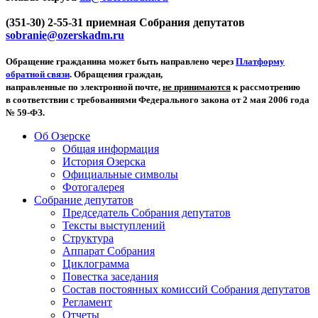
(351-30) 2-55-31 приемная Собрания депутатов
sobranie@ozerskadm.ru
Обращение гражданина может быть направлено через
Платформу
обратной связи
. Обращения граждан,
направленные по электронной почте,
не принимаются
к рассмотрению
в соответствии с требованиями Федерального закона от 2 мая 2006 года
№ 59-ФЗ.
Об Озерске
Общая информация
История Озерска
Официальные символы
Фотогалерея
Собрание депутатов
Председатель Собрания депутатов
Тексты выступлений
Структура
Аппарат Собрания
Циклограмма
Повестка заседания
Состав постоянных комиссий Собрания депутатов
Регламент
Отчеты