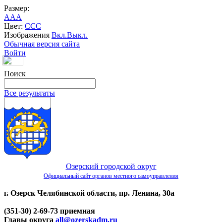
Размер:
A
A
A
Цвет:
C
C
C
Изображения
Вкл.
Выкл.
Обычная версия сайта
Войти
Поиск
Все результаты
Озерский городской округ
Официальный сайт органов местного самоуправления
г. Озерск Челябинской области, пр. Ленина, 30а
(351-30) 2-69-73 приемная
Главы округа
all@ozerskadm.ru