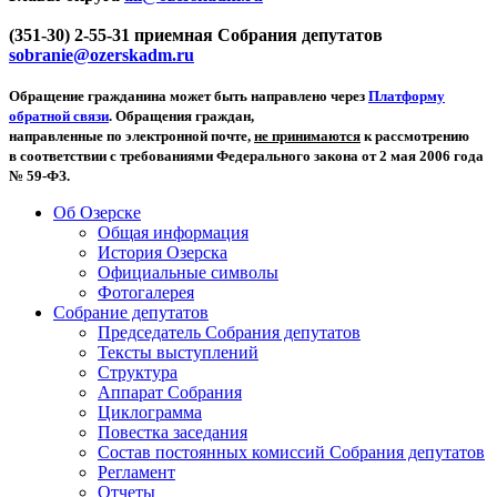
(351-30) 2-55-31 приемная Собрания депутатов
sobranie@ozerskadm.ru
Обращение гражданина может быть направлено через
Платформу
обратной связи
. Обращения граждан,
направленные по электронной почте,
не принимаются
к рассмотрению
в соответствии с требованиями Федерального закона от 2 мая 2006 года
№ 59-ФЗ.
Об Озерске
Общая информация
История Озерска
Официальные символы
Фотогалерея
Собрание депутатов
Председатель Собрания депутатов
Тексты выступлений
Структура
Аппарат Собрания
Циклограмма
Повестка заседания
Состав постоянных комиссий Собрания депутатов
Регламент
Отчеты