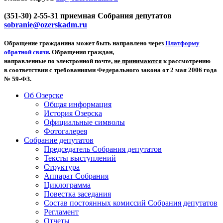
(351-30) 2-55-31 приемная Собрания депутатов
sobranie@ozerskadm.ru
Обращение гражданина может быть направлено через
Платформу
обратной связи
. Обращения граждан,
направленные по электронной почте,
не принимаются
к рассмотрению
в соответствии с требованиями Федерального закона от 2 мая 2006 года
№ 59-ФЗ.
Об Озерске
Общая информация
История Озерска
Официальные символы
Фотогалерея
Собрание депутатов
Председатель Собрания депутатов
Тексты выступлений
Структура
Аппарат Собрания
Циклограмма
Повестка заседания
Состав постоянных комиссий Собрания депутатов
Регламент
Отчеты