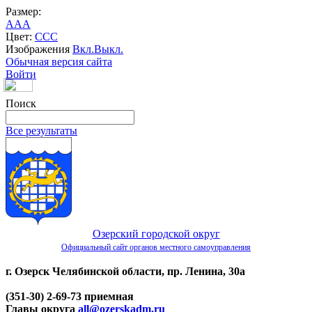
Размер:
A
A
A
Цвет:
C
C
C
Изображения
Вкл.
Выкл.
Обычная версия сайта
Войти
Поиск
Все результаты
Озерский городской округ
Официальный сайт органов местного самоуправления
г. Озерск Челябинской области, пр. Ленина, 30а
(351-30) 2-69-73 приемная
Главы округа
all@ozerskadm.ru