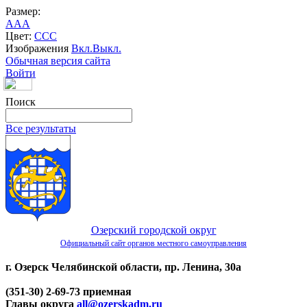
Размер:
A
A
A
Цвет:
C
C
C
Изображения
Вкл.
Выкл.
Обычная версия сайта
Войти
Поиск
Все результаты
Озерский городской округ
Официальный сайт органов местного самоуправления
г. Озерск Челябинской области, пр. Ленина, 30а
(351-30) 2-69-73 приемная
Главы округа
all@ozerskadm.ru