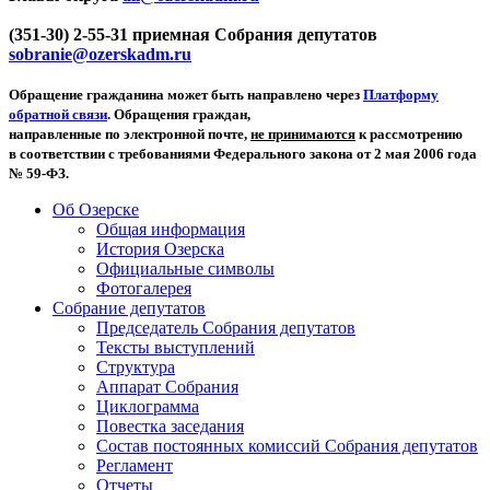
(351-30) 2-55-31 приемная Собрания депутатов
sobranie@ozerskadm.ru
Обращение гражданина может быть направлено через
Платформу
обратной связи
. Обращения граждан,
направленные по электронной почте,
не принимаются
к рассмотрению
в соответствии с требованиями Федерального закона от 2 мая 2006 года
№ 59-ФЗ.
Об Озерске
Общая информация
История Озерска
Официальные символы
Фотогалерея
Собрание депутатов
Председатель Собрания депутатов
Тексты выступлений
Структура
Аппарат Собрания
Циклограмма
Повестка заседания
Состав постоянных комиссий Собрания депутатов
Регламент
Отчеты