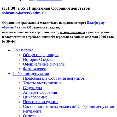
(351-30) 2-55-31 приемная Собрания депутатов
sobranie@ozerskadm.ru
Обращение гражданина может быть направлено через
Платформу
обратной связи
. Обращения граждан,
направленные по электронной почте,
не принимаются
к рассмотрению
в соответствии с требованиями Федерального закона от 2 мая 2006 года
№ 59-ФЗ.
Об Озерске
Общая информация
История Озерска
Официальные символы
Фотогалерея
Собрание депутатов
Председатель Собрания депутатов
Тексты выступлений
Структура
Аппарат Собрания
Циклограмма
Повестка заседания
Состав постоянных комиссий Собрания депутатов
Регламент
Отчеты