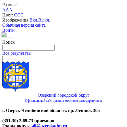
Размер:
A
A
A
Цвет:
C
C
C
Изображения
Вкл.
Выкл.
Обычная версия сайта
Войти
Поиск
Все результаты
Озерский городской округ
Официальный сайт органов местного самоуправления
г. Озерск Челябинской области, пр. Ленина, 30а
(351-30) 2-69-73 приемная
Главы округа
all@ozerskadm.ru