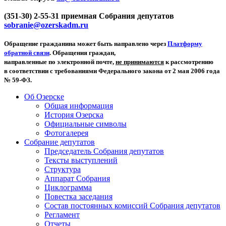
(351-30) 2-55-31 приемная Собрания депутатов
sobranie@ozerskadm.ru
Обращение гражданина может быть направлено через
Платформу
обратной связи
. Обращения граждан,
направленные по электронной почте,
не принимаются
к рассмотрению
в соответствии с требованиями Федерального закона от 2 мая 2006 года
№ 59-ФЗ.
Об Озерске
Общая информация
История Озерска
Официальные символы
Фотогалерея
Собрание депутатов
Председатель Собрания депутатов
Тексты выступлений
Структура
Аппарат Собрания
Циклограмма
Повестка заседания
Состав постоянных комиссий Собрания депутатов
Регламент
Отчеты