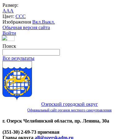
Размер:
A
A
A
Цвет:
C
C
C
Изображения
Вкл.
Выкл.
Обычная версия сайта
Войти
Поиск
Все результаты
Озерский городской округ
Официальный сайт органов местного самоуправления
г. Озерск Челябинской области, пр. Ленина, 30а
(351-30) 2-69-73 приемная
Главы округа
all@ozerskadm.ru