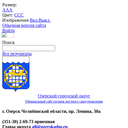
Размер:
A
A
A
Цвет:
C
C
C
Изображения
Вкл.
Выкл.
Обычная версия сайта
Войти
Поиск
Все результаты
Озерский городской округ
Официальный сайт органов местного самоуправления
г. Озерск Челябинской области, пр. Ленина, 30а
(351-30) 2-69-73 приемная
Главы округа
all@ozerskadm.ru