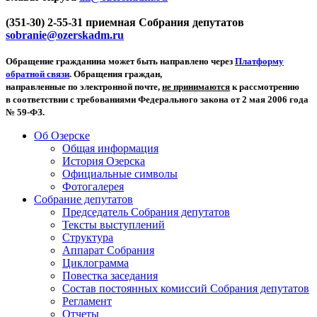
(351-30) 2-55-31 приемная Собрания депутатов
sobranie@ozerskadm.ru
Обращение гражданина может быть направлено через
Платформу
обратной связи
. Обращения граждан,
направленные по электронной почте,
не принимаются
к рассмотрению
в соответствии с требованиями Федерального закона от 2 мая 2006 года
№ 59-ФЗ.
Об Озерске
Общая информация
История Озерска
Официальные символы
Фотогалерея
Собрание депутатов
Председатель Собрания депутатов
Тексты выступлений
Структура
Аппарат Собрания
Циклограмма
Повестка заседания
Состав постоянных комиссий Собрания депутатов
Регламент
Отчеты