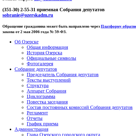
(351-30) 2-55-31 приемная Собрания депутатов
sobranie@ozerskadm.ru
Обращение гражданина может быть направлено через
Платформу обратно
закона от 2 мая 2006 года № 59-ФЗ.
Об Озерске
Общая информация
История Озерска
Официальные символы
Фотогалерея
Собрание депутатов
Председатель Собрания депутатов
Тексты выступлений
Структура
Аппарат Собрания
Циклограмма
Повестка заседания
Состав постоянных комиссий Собрания депутатов
Регламент
Отчеты
График приема
Администрация
Глава Озерского городского округа