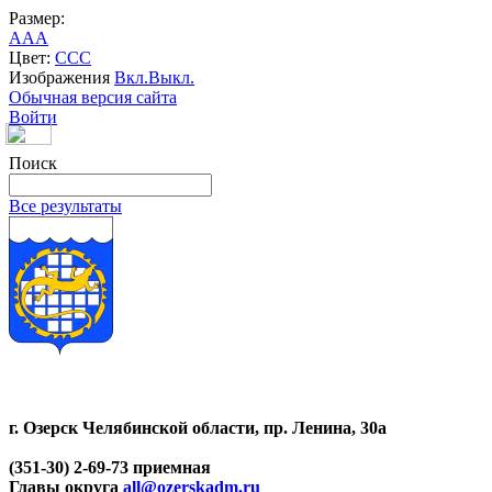
Размер:
A
A
A
Цвет:
C
C
C
Изображения
Вкл.
Выкл.
Обычная версия сайта
Войти
Поиск
Все результаты
г. Озерск Челябинской области, пр. Ленина, 30а
(351-30) 2-69-73 приемная
Главы округа
all@ozerskadm.ru