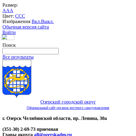
Размер:
A
A
A
Цвет:
C
C
C
Изображения
Вкл.
Выкл.
Обычная версия сайта
Войти
Поиск
Все результаты
Озерский городской округ
Официальный сайт органов местного самоуправления
г. Озерск Челябинской области, пр. Ленина, 30а
(351-30) 2-69-73 приемная
Главы округа
all@ozerskadm.ru