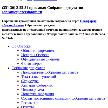
(351-30) 2-55-31 приемная Собрания депутатов
sobranie@ozerskadm.ru
Обращение гражданина может быть направлено через
Платформу
обратной связи
. Обращения граждан,
направленные по электронной почте,
не принимаются
к рассмотрению
в соответствии с требованиями Федерального закона от 2 мая 2006 года
№ 59-ФЗ.
Об Озерске
Общая информация
История Озерска
Официальные символы
Фотогалерея
Собрание депутатов
Председатель Собрания депутатов
Тексты выступлений
Структура
Аппарат Собрания
Циклограмма
Повестка заседания
Состав постоянных комиссий Собрания депутатов
Регламент
Отчеты