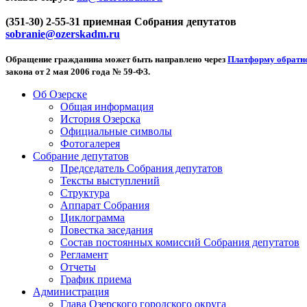
(351-30) 2-55-31 приемная Собрания депутатов
sobranie@ozerskadm.ru
Обращение гражданина может быть направлено через
Платформу обратно
закона от 2 мая 2006 года № 59-ФЗ.
Об Озерске
Общая информация
История Озерска
Официальные символы
Фотогалерея
Собрание депутатов
Председатель Собрания депутатов
Тексты выступлений
Структура
Аппарат Собрания
Циклограмма
Повестка заседания
Состав постоянных комиссий Собрания депутатов
Регламент
Отчеты
График приема
Администрация
Глава Озерского городского округа