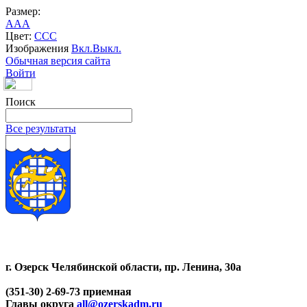
Размер:
A
A
A
Цвет:
C
C
C
Изображения
Вкл.
Выкл.
Обычная версия сайта
Войти
Поиск
Все результаты
г. Озерск Челябинской области, пр. Ленина, 30а
(351-30) 2-69-73 приемная
Главы округа
all@ozerskadm.ru