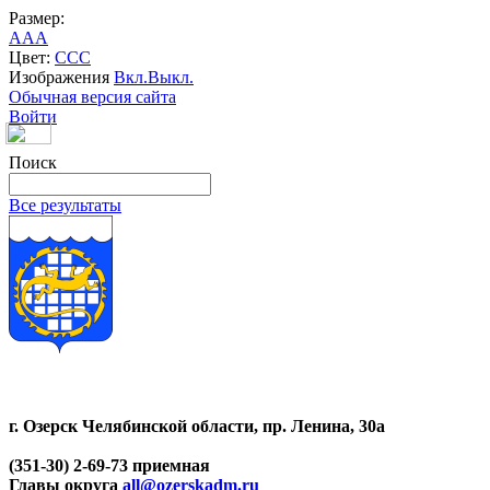
Размер:
A
A
A
Цвет:
C
C
C
Изображения
Вкл.
Выкл.
Обычная версия сайта
Войти
Поиск
Все результаты
г. Озерск Челябинской области, пр. Ленина, 30а
(351-30) 2-69-73 приемная
Главы округа
all@ozerskadm.ru