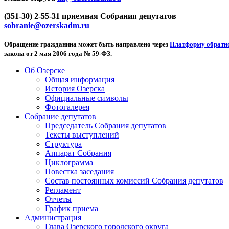
(351-30) 2-55-31 приемная Собрания депутатов
sobranie@ozerskadm.ru
Обращение гражданина может быть направлено через
Платформу обратно
закона от 2 мая 2006 года № 59-ФЗ.
Об Озерске
Общая информация
История Озерска
Официальные символы
Фотогалерея
Собрание депутатов
Председатель Собрания депутатов
Тексты выступлений
Структура
Аппарат Собрания
Циклограмма
Повестка заседания
Состав постоянных комиссий Собрания депутатов
Регламент
Отчеты
График приема
Администрация
Глава Озерского городского округа