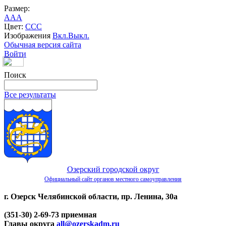
Размер:
A
A
A
Цвет:
C
C
C
Изображения
Вкл.
Выкл.
Обычная версия сайта
Войти
Поиск
Все результаты
Озерский городской округ
Официальный сайт органов местного самоуправления
г. Озерск Челябинской области, пр. Ленина, 30а
(351-30) 2-69-73 приемная
Главы округа
all@ozerskadm.ru