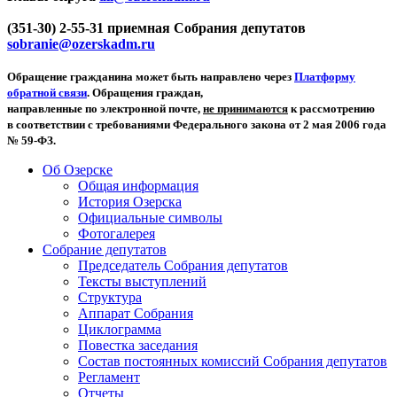
(351-30) 2-55-31 приемная Собрания депутатов
sobranie@ozerskadm.ru
Обращение гражданина может быть направлено через
Платформу
обратной связи
. Обращения граждан,
направленные по электронной почте,
не принимаются
к рассмотрению
в соответствии с требованиями Федерального закона от 2 мая 2006 года
№ 59-ФЗ.
Об Озерске
Общая информация
История Озерска
Официальные символы
Фотогалерея
Собрание депутатов
Председатель Собрания депутатов
Тексты выступлений
Структура
Аппарат Собрания
Циклограмма
Повестка заседания
Состав постоянных комиссий Собрания депутатов
Регламент
Отчеты