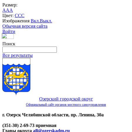
Размер:
A
A
A
Цвет:
C
C
C
Изображения
Вкл.
Выкл.
Обычная версия сайта
Войти
Поиск
Все результаты
Озерский городской округ
Официальный сайт органов местного самоуправления
г. Озерск Челябинской области, пр. Ленина, 30а
(351-30) 2-69-73 приемная
Главы округа
all@ozerskadm.ru