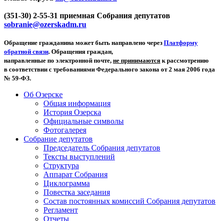
(351-30) 2-55-31 приемная Собрания депутатов
sobranie@ozerskadm.ru
Обращение гражданина может быть направлено через
Платформу
обратной связи
. Обращения граждан,
направленные по электронной почте,
не принимаются
к рассмотрению
в соответствии с требованиями Федерального закона от 2 мая 2006 года
№ 59-ФЗ.
Об Озерске
Общая информация
История Озерска
Официальные символы
Фотогалерея
Собрание депутатов
Председатель Собрания депутатов
Тексты выступлений
Структура
Аппарат Собрания
Циклограмма
Повестка заседания
Состав постоянных комиссий Собрания депутатов
Регламент
Отчеты