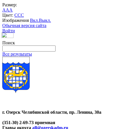
Размер:
A
A
A
Цвет:
C
C
C
Изображения
Вкл.
Выкл.
Обычная версия сайта
Войти
Поиск
Все результаты
г. Озерск Челябинской области, пр. Ленина, 30а
(351-30) 2-69-73 приемная
Главы округа
all@ozerskadm.ru