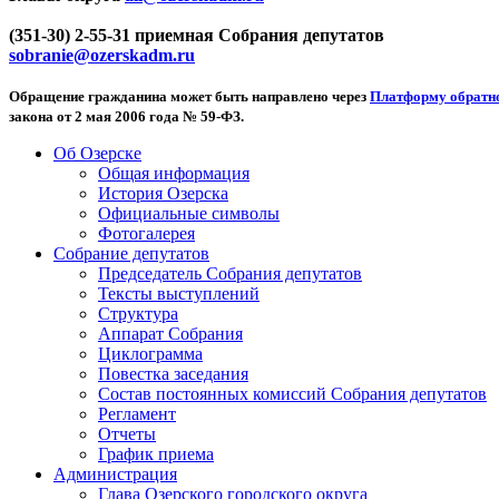
(351-30) 2-55-31 приемная Собрания депутатов
sobranie@ozerskadm.ru
Обращение гражданина может быть направлено через
Платформу обратно
закона от 2 мая 2006 года № 59-ФЗ.
Об Озерске
Общая информация
История Озерска
Официальные символы
Фотогалерея
Собрание депутатов
Председатель Собрания депутатов
Тексты выступлений
Структура
Аппарат Собрания
Циклограмма
Повестка заседания
Состав постоянных комиссий Собрания депутатов
Регламент
Отчеты
График приема
Администрация
Глава Озерского городского округа