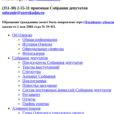
(351-30) 2-55-31 приемная Собрания депутатов
sobranie@ozerskadm.ru
Обращение гражданина может быть направлено через
Платформу обратно
закона от 2 мая 2006 года № 59-ФЗ.
Об Озерске
Общая информация
История Озерска
Официальные символы
Фотогалерея
Собрание депутатов
Председатель Собрания депутатов
Тексты выступлений
Структура
Аппарат Собрания
Циклограмма
Повестка заседания
Состав постоянных комиссий Собрания депутатов
Регламент
Отчеты
График приема
Администрация
Глава Озерского городского округа