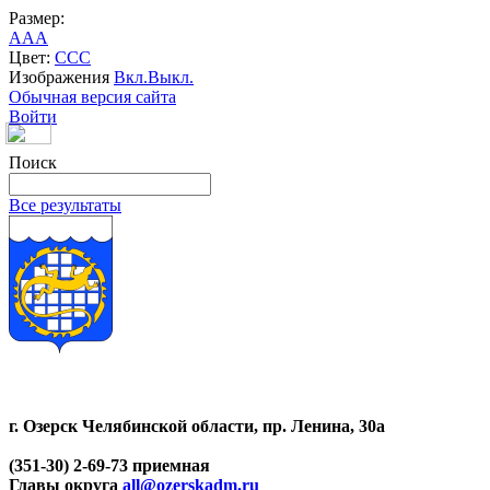
Размер:
A
A
A
Цвет:
C
C
C
Изображения
Вкл.
Выкл.
Обычная версия сайта
Войти
Поиск
Все результаты
г. Озерск Челябинской области, пр. Ленина, 30а
(351-30) 2-69-73 приемная
Главы округа
all@ozerskadm.ru